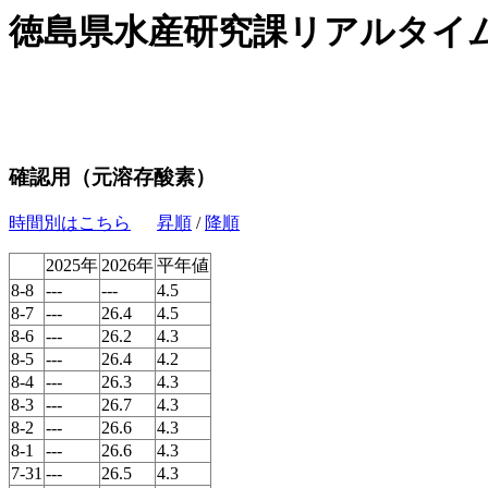
徳島県水産研究課リアルタイ
確認用（元溶存酸素）
時間別はこちら
昇順
/
降順
2025年
2026年
平年値
8-8
---
---
4.5
8-7
---
26.4
4.5
8-6
---
26.2
4.3
8-5
---
26.4
4.2
8-4
---
26.3
4.3
8-3
---
26.7
4.3
8-2
---
26.6
4.3
8-1
---
26.6
4.3
7-31
---
26.5
4.3