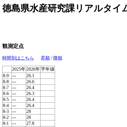
徳島県水産研究課リアルタイ
観測定点
時間別はこちら
昇順
/
降順
2025年
2026年
平年値
8-9
---
26.1
8-8
---
26.6
8-7
---
26.4
8-6
---
26.3
8-5
---
26.4
8-4
---
26.4
8-3
---
28
8-2
---
28
8-1
---
27.8